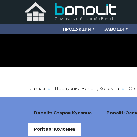
Официальный партнёр Bonolit
ПРОДУКЦИЯ
ЗАВОДЫ
Главная
Продукция Bonolit, Коломна
Сте
»
»
Bonolit: Старая Купавна
Bonolit: Эле
Poritep: Коломна