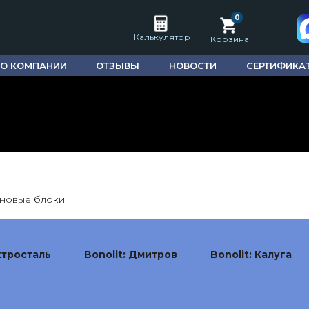
0
Калькулятор
Корзина
О КОМПАНИИ
ОТЗЫВЫ
НОВОСТИ
СЕРТИФИКА
новые блоки
ктросталь
Bonolit: Дмитров
Bonolit: Калуга