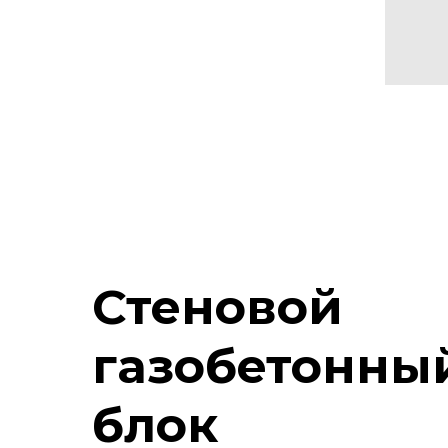
Стеновой
газобетонны
блок