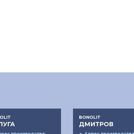
OLIT
BONOLIT
ЛУГА
ДМИТРОВ
рес производства:
►
Адрес производства