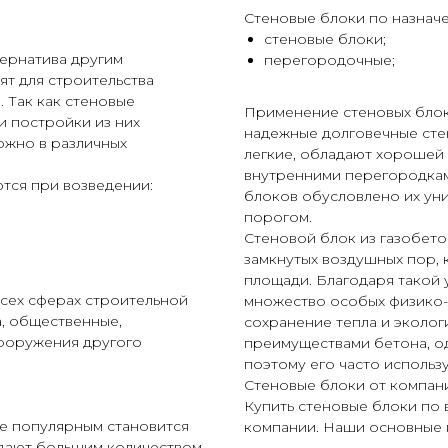
Стеновые блоки по назначе
стеновые блоки;
тернатива другим
перегородочные;
ят для строительства
 Так как стеновые
Применение стеновых блок
и постройки из них
надежные долговечные сте
ожно в различных
легкие, обладают хорошей
внутренними перегородка
тся при возведении:
блоков обусловлено их ун
порогом.
Стеновой блок из газобето
замкнутых воздушных пор,
площади. Благодаря такой 
всех сферах строительной
множество особых физико-т
, общественные,
сохранение тепла и эколог
ооружения другого
преимуществами бетона, од
поэтому его часто использ
Стеновые блоки от компани
Купить стеновые блоки по
ее популярным становится
компании. Наши основные 
адают большим количеством