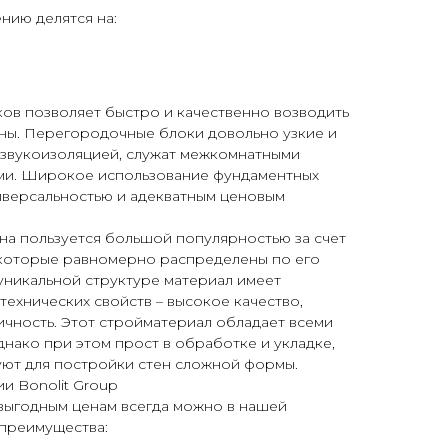
нию делятся на:
ов позволяет быстро и качественно возводить
ны. Перегородочные блоки довольно узкие и
 звукоизоляцией, служат межкомнатными
ми. Широкое использование фундаментных
иверсальностью и адекватным ценовым
на пользуется большой популярностью за счет
 которые равномерно распределены по его
уникальной структуре материал имеет
ехнических свойств – высокое качество,
ичность. Этот стройматериал обладает всеми
нако при этом прост в обработке и укладке,
уют для постройки стен сложной формы.
и Bonolit Group
 выгодным ценам всегда можно в нашей
преимущества: