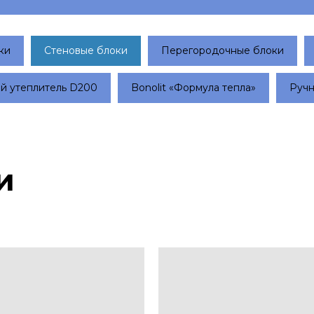
ки
Стеновые блоки
Перегородочные блоки
й утеплитель D200
Bonolit «Формула тепла»
Ручн
и