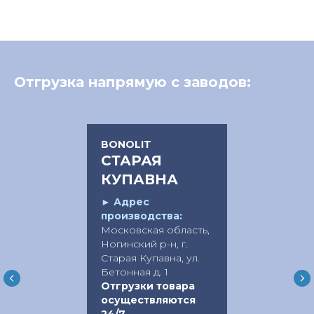
Отгрузка напрямую с заводов:
BONOLIT
СТАРАЯ
КУПАВНА
►
Адрес
производства:
Московская область,
Ногинский р-н, г.
Старая Купавна, ул.
Бетонная д. 1
Отгрузки товара
осуществляются