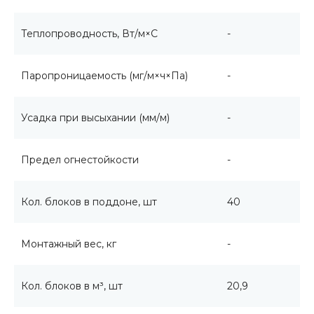
Теплопроводность, Вт/м×С
-
Паропроницаемость (мг/м×ч×Па)
-
Усадка при высыхании (мм/м)
-
Предел огнестойкости
-
Кол. блоков в поддоне, шт
40
Монтажный вес, кг
-
Кол. блоков в м³, шт
20,9