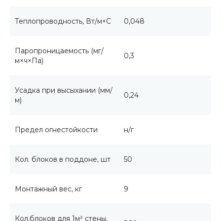
Теплопроводность, Вт/м×С
0,048
Паропроницаемость (мг/
0,3
м×ч×Па)
Усадка при высыхании (мм/
0,24
м)
Предел огнестойкости
н/г
Кол. блоков в поддоне, шт
50
Монтажный вес, кг
9
Кол.блоков для 1м² стены,