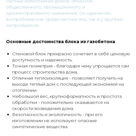
частных малоэтажных домов, объектов
общественного, промышленного и
административного назначения. Он одинаково
востребован как среди частных лиц, так и у крупных
застройщиков.
Основные достоинства блока из газобетона
Стеновой блок прекрасно сочетает в себе ценовую
доступность и надежность.
Точная геометрия - благодаря чему упрощается сам
процесс строительства дома.
Отличная теплоизоляция - позволяет получить на
выходе теплый дом с последующей экономией на
отоплении.
Небольшой вес, крупноформатность и простота
обработки - положительно сказываются на
скорости возведения дома.
Безопасность и экологичность - при его
изготовлении не используют опасные
синтетические вещества.