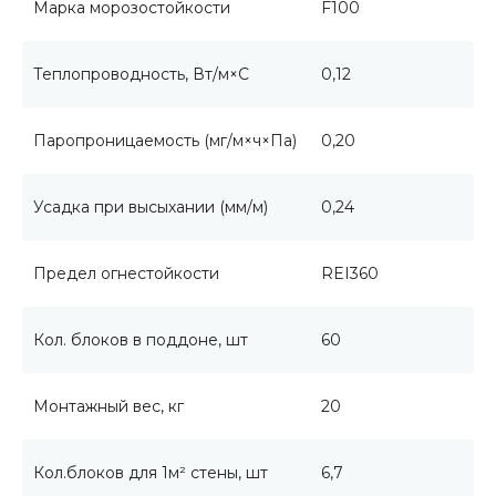
Марка морозостойкости
F100
Теплопроводность, Вт/м×С
0,12
Паропроницаемость (мг/м×ч×Па)
0,20
Усадка при высыхании (мм/м)
0,24
Предел огнестойкости
REI360
Кол. блоков в поддоне, шт
60
Монтажный вес, кг
20
Кол.блоков для 1м² стены, шт
6,7