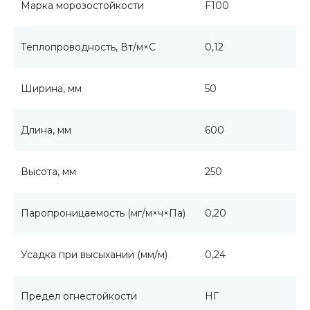
Марка морозостойкости
F100
Теплопроводность, Вт/м×С
0,12
Ширина, мм
50
Длина, мм
600
Высота, мм
250
Паропроницаемость (мг/м×ч×Па)
0,20
Усадка при высыхании (мм/м)
0,24
Предел огнестойкости
НГ