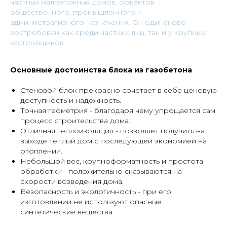
частных малоэтажных домов, объектов
общественного, промышленного и
административного назначения. Он одинаково
востребован как среди частных лиц, так и у крупных
застройщиков.
Основные достоинства блока из газобетона
Стеновой блок прекрасно сочетает в себе ценовую
доступность и надежность.
Точная геометрия - благодаря чему упрощается сам
процесс строительства дома.
Отличная теплоизоляция - позволяет получить на
выходе теплый дом с последующей экономией на
отоплении.
Небольшой вес, крупноформатность и простота
обработки - положительно сказываются на
скорости возведения дома.
Безопасность и экологичность - при его
изготовлении не используют опасные
синтетические вещества.