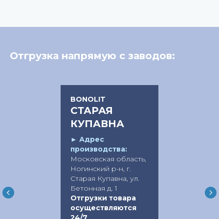
Отгрузка напрямую с заводов:
BONOLIT
СТАРАЯ
КУПАВНА
►
Адрес
производства:
Московская область,
Ногинский р-н, г.
Старая Купавна, ул.
Бетонная д. 1
Отгрузки товара
осуществляются
24/7