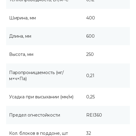
Ширина, мм
400
Длина, мм
600
Высота, мм
250
Паропроницаемость (мг/
0,21
м×ч×Па)
Усадка при высыхании (мм/м)
0,25
Предел огнестойкости
REI360
Кол. блоков в поддоне, шт
32