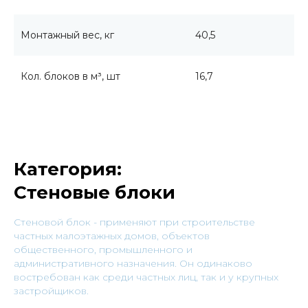
Монтажный вес, кг
40,5
Кол. блоков в м³, шт
16,7
Категория:
Стеновые блоки
Cтеновой блок - применяют при строительстве
частных малоэтажных домов, объектов
общественного, промышленного и
административного назначения. Он одинаково
востребован как среди частных лиц, так и у крупных
застройщиков.