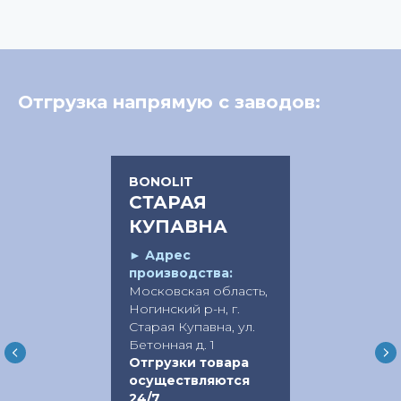
Отгрузка напрямую с заводов:
BONOLIT
СТАРАЯ
КУПАВНА
►
Адрес
производства:
Московская область,
Ногинский р-н, г.
Старая Купавна, ул.
Бетонная д. 1
Отгрузки товара
осуществляются
24/7