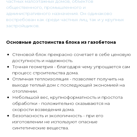
частных малоэтажных домов, объектов
общественного, промышленного и
административного назначения. Он одинаково
востребован как среди частных лиц, так и у крупных
застройщиков.
Основные достоинства блока из газобетона
Стеновой блок прекрасно сочетает в себе ценовую
доступность и надежность.
Точная геометрия - благодаря чему упрощается сам
процесс строительства дома.
Отличная теплоизоляция - позволяет получить на
выходе теплый дом с последующей экономией на
отоплении.
Небольшой вес, крупноформатность и простота
обработки - положительно сказываются на
скорости возведения дома.
Безопасность и экологичность - при его
изготовлении не используют опасные
синтетические вещества.