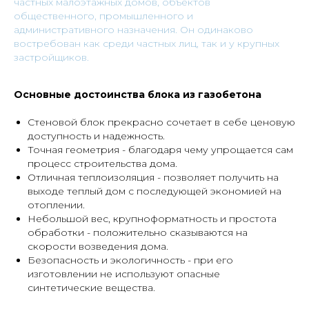
частных малоэтажных домов, объектов
общественного, промышленного и
административного назначения. Он одинаково
востребован как среди частных лиц, так и у крупных
застройщиков.
Основные достоинства блока из газобетона
Стеновой блок прекрасно сочетает в себе ценовую
доступность и надежность.
Точная геометрия - благодаря чему упрощается сам
процесс строительства дома.
Отличная теплоизоляция - позволяет получить на
выходе теплый дом с последующей экономией на
отоплении.
Небольшой вес, крупноформатность и простота
обработки - положительно сказываются на
скорости возведения дома.
Безопасность и экологичность - при его
изготовлении не используют опасные
синтетические вещества.