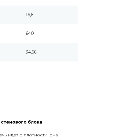
16,6
640
34,56
 стенового блока
ечь идет о плотности. она