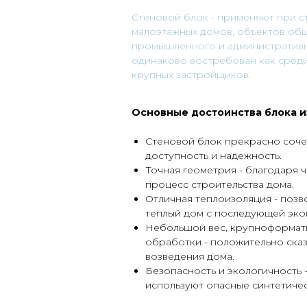
Cтеновой блок - применяют при с
малоэтажных домов, объектов об
промышленного и административн
одинаково востребован как среди 
крупных застройщиков.
Основные достоинства блока и
Стеновой блок прекрасно соче
доступность и надежность.
Точная геометрия - благодаря 
процесс строительства дома.
Отличная теплоизоляция - позв
теплый дом с последующей эко
Небольшой вес, крупноформатн
обработки - положительно ска
возведения дома.
Безопасность и экологичность 
используют опасные синтетичес