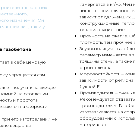
измеряется в кг/м3. Чем 
троительстве частных
выше теплоизоляционны
щественного,
зависит от дальнейших 
ого назначения. Он
конструкционные, тепл
частных лиц, так и у
теплоизоляционные.
Прочность на сжатие. О
плотность, тем прочнее 
Звукоизоляция – газобло
з газобетона
параметр изменяется в з
толщины стены, а также
тает в себе ценовую
строительства.
Морозостойкость – конк
чему упрощается сам
зависимости от региона
буквой F.
оляет получить на выходе
Производитель – очень 
номией на отоплении.
Рекомендуется отдават
ость и простота
производителям. Газобе
зываются на скорости
изготавливаются на со
оборудовании с использ
- при его изготовлении не
материалов.
кие вещества.