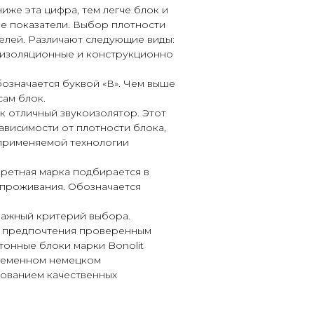
ниже эта цифра, тем легче блок и
е показатели. Выбор плотности
целей. Различают следующие виды:
оизоляционные и конструкционно
бозначается буквой «В». Чем выше
сам блок.
к отличный звукоизолятор. Этот
ависимости от плотности блока,
 применяемой технологии
ретная марка подбирается в
 проживания. Обозначается
важный критерий выбора.
ь предпочтения проверенным
тонные блоки марки Bonolit
временном немецком
ованием качественных