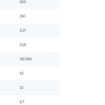
600
250
0,21
0,25
REI360
32
32
6,7