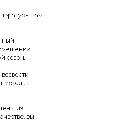
емпературы вам
онный
помещении
й сезон.
 возвести
т метель и
тены из
ачестве, вы