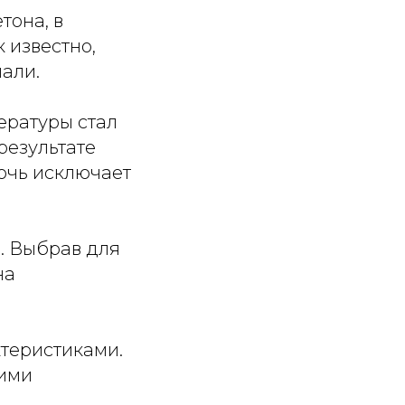
тона, в
 известно,
мали.
ературы стал
результате
рочь исключает
. Выбрав для
на
теристиками.
щими