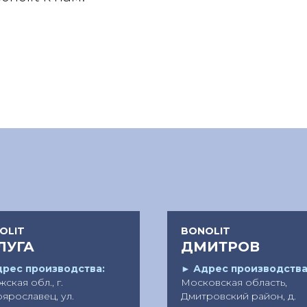
OLIT
BONOLIT
ЛУГА
ДМИТРОВ
рес производства:
►
Адрес производства
ская обл., г.
Московская область,
ярославец, ул.
Дмитровский район, д.