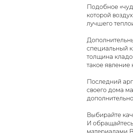
Подобное «чудо
которой воздух
лучшего теплои
Дополнительны
специальный кл
толщина кладоч
такое явление 
Последний арг
своего дома ма
дополнительно
Выбирайте кач
И обращайтесь
материалами Bo