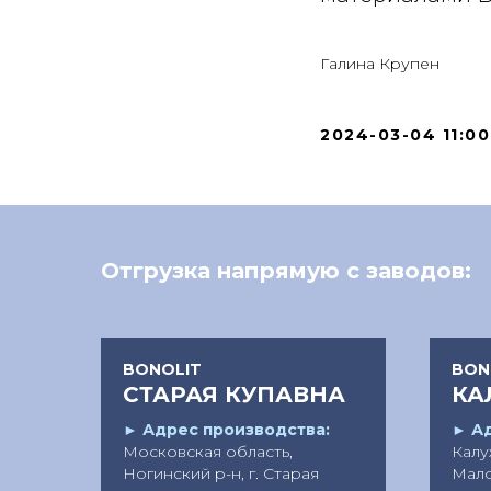
Галина Крупен
2024-03-04 11:00
Отгрузка напрямую с заводов:
BONOLIT
BON
СТАРАЯ КУПАВНА
КА
:
►
Адрес производства:
►
Ад
ш.,
Московская область,
Калуж
Ногинский р-н, г. Старая
Мало