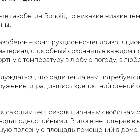
те газобетон Bonolit, то никакие низкие т
шны!
 газобетон – конструкционно-теплоизоляци
материал, способный сохранять в каждом 
ртную температуру в любую погоду, в любо
блуждаться, что ради тепла вам потребуется
ружение, оградившись крепостной стеной о
рясающим теплоизоляционным свойствам с
водят однослойными. В итоге не потеряв в к
шую полезную площадь помещений в доме.