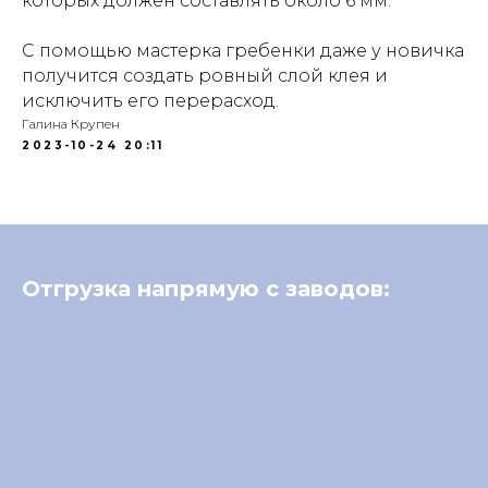
которых должен составлять около 6 мм.
С помощью мастерка гребенки даже у новичка
получится создать ровный слой клея и
исключить его перерасход.
Галина Крупен
2023-10-24 20:11
Отгрузка напрямую с заводов:
P
B
B
B
B
O
O
O
O
O
R
N
N
N
N
I
O
O
O
O
T
L
L
L
L