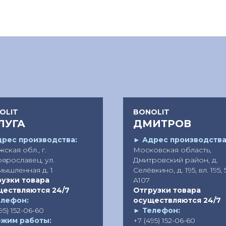
OLIT
BONOLIT
ЛУГА
ДМИТРОВ
рес производства:
►
Адрес производства
ская обл., г.
Московская область,
ярославец, ул.
Дмитровский район, д.
ышленная д. 1
Селёвкино, д. 195, вл. 195, 
узки товара
А107
ществляются 24/7
Отгрузки товара
елефон:
осуществляются 24/7
95) 152-06-60
►
Телефон:
ежим работы:
+7 (495) 152-06-60