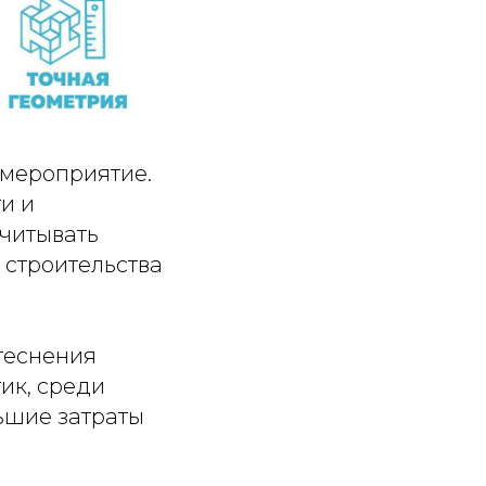
 мероприятие.
и и
читывать
 строительства
теснения
тик, среди
ьшие затраты