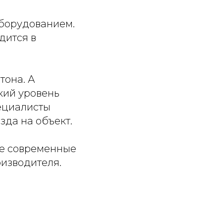
оборудованием.
дится в
тона. А
кий уровень
пециалисты
зда на объект.
ете современные
оизводителя.