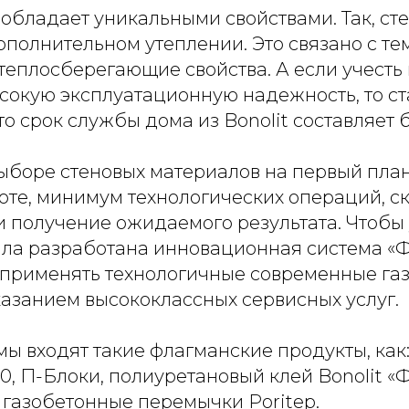
 обладает уникальными свойствами. Так, сте
полнительном утеплении. Это связано с тем,
теплосберегающие свойства. А если учест
сокую эксплуатационную надежность, то ст
то срок службы дома из Bonolit составляет б
выборе стеновых материалов на первый пла
оте, минимум технологических операций, с
и получение ожидаемого результата. Чтобы
ыла разработана инновационная система «Ф
 применять технологичные современные га
казанием высококлассных сервисных услуг.
мы входят такие флагманские продукты, как
40, П-Блоки, полиуретановый клей Bonolit «
газобетонные перемычки Poritep.