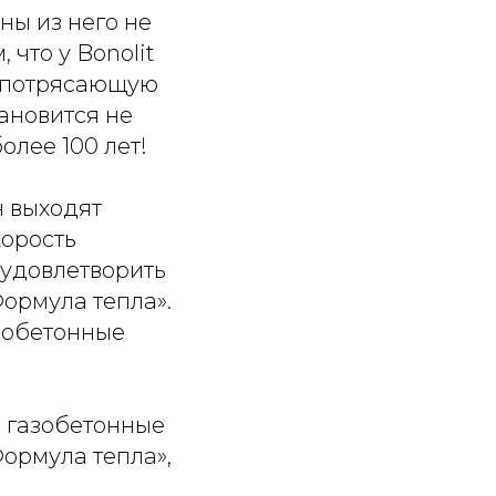
ны из него не
 что у Bonolit
ь потрясающую
ановится не
олее 100 лет!
н выходят
корость
 удовлетворить
ормула тепла».
зобетонные
: газобетонные
Формула тепла»,