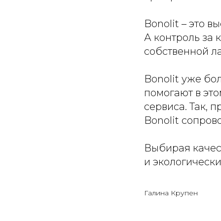
Bonolit – это 
А контроль за 
собственной л
Bonolit уже бо
помогают в это
сервиса. Так, 
Bonolit сопров
Выбирая качест
и экологически
Галина Крупен