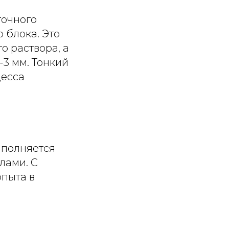
точного
 блока. Это
о раствора, а
-3 мм. Тонкий
цесса
ыполняется
лами. С
опыта в