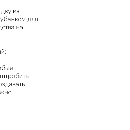
адку из
рубанком для
дства на
й:
любые
 штробить
оздавать
ожно