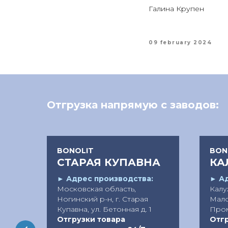
Галина Крупен
09 february 2024
Отгрузка напрямую с заводов:
BONOLIT
BON
СТАРАЯ КУПАВНА
КА
:
►
Адрес производства:
►
Ад
ш.,
Московская область,
Калуж
Ногинский р-н, г. Старая
Мало
Купавна, ул. Бетонная д. 1
Пром
Отгрузки товара
Отгр