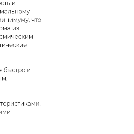
сть и
имальному
минимуму, что
ома из
йсмическим
тические
е быстро и
ым,
теристиками.
щими