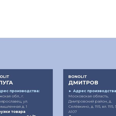
OLIT
BONOLIT
ЛУГА
ДМИТРОВ
рес производства:
►
Адрес производства
ская обл., г.
Московская область,
ярославец, ул.
Дмитровский район, д.
ышленная д. 1
Селёвкино, д. 195, вл. 195, 
узки товара
А107