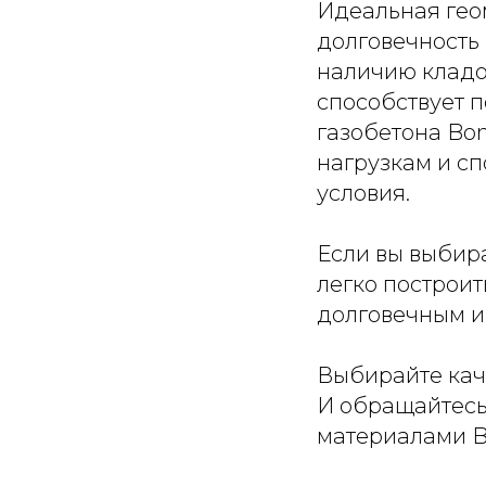
Идеальная геом
долговечность
наличию кладоч
способствует 
газобетона Bo
нагрузкам и с
условия.
Если вы выбира
легко построи
долговечным и
Выбирайте кач
И обращайтесь
материалами Bo