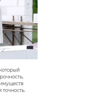
 который
прочность,
еимуществ
 точность.