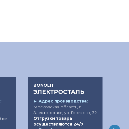
BONOLIT
POR
ЭЛЕКТРОСТАЛЬ
К
:
►
Адрес производства:
►
А
Московская область, г.
г. К
Электросталь, ул. Горького, 32
д.25
5 км
Отгрузки товара
Отг
осуществляются 24/7
осу